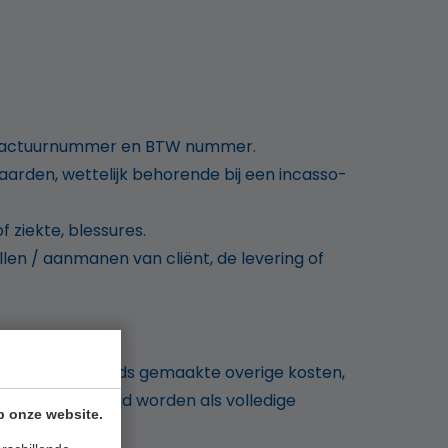
van factuurnummer en BTW nummer.
arden, wettelijk behorende bij een incasso-
f ziekte, blessures.
llen / aanmanen van cliënt, de levering of
n eventueel reeds gemaakte overige kosten,
oor de starttijd worden als volledige
p onze website.