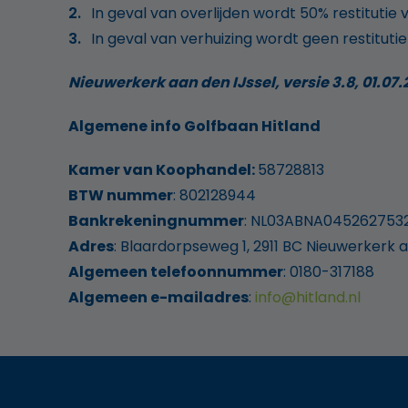
In geval van overlijden wordt 50% restitutie
In geval van verhuizing wordt geen restituti
Nieuwerkerk aan den IJssel, versie 3.8, 01.07.
Algemene info Golfbaan Hitland
Kamer van Koophandel:
58728813
BTW nummer
: 802128944
Bankrekeningnummer
: NL03ABNA045262753
Adres
: Blaardorpseweg 1, 2911 BC Nieuwerkerk a
Algemeen
telefoonnummer
: 0180-317188
Algemeen
e-mailadres
:
info@hitland.nl