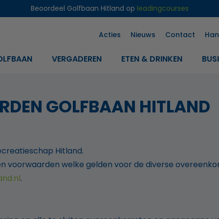
Beoordeel Golfbaan Hitland op
leadingcourses
Acties
Nieuws
Contact
Han
OLFBAAN
VERGADEREN
ETEN & DRINKEN
BUS
DEN GOLFBAAN HITLAND
creatieschap Hitland.
en voorwaarden welke gelden voor de diverse overeenkom
and.nl
.