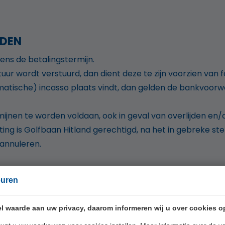
RDEN
gens de betalingstermijn.
tuur wordt verstuurd, dan dient deze te zijn voorzien 
atische) incasso plaats vindt, dan gelden de bankvoorwa
rmijnen te worden voldaan, ook in geval van overlijden en/o
ting is Golfbaan Hitland gerechtigd, na het in gebreke ste
 annuleren.
euren
plichting of overeenkomst kunnen administratiekosten e
n rekening worden gebracht. Annuleringen binnen 24 uur v
l waarde aan uw privacy, daarom informeren wij u over cookies o
s en rittenkaarten.