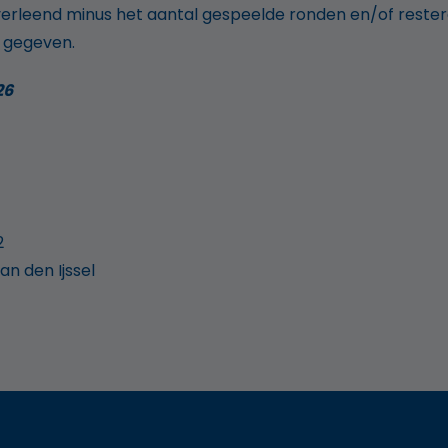
 verleend minus het aantal gespeelde ronden en/of rester
e gegeven.
26
2
an den Ijssel