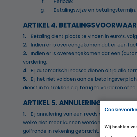
Periode;
Betalingswijze en betalingstermijn.
ARTIKEL 4. BETALINGSVOORWAA
Betaling dient plaats te vinden in euro’s, vol
Indien er is overeengekomen dat er een fac
Indien er is overeengekomen dat een (autom
vordering.
Bij automatisch incasso dienen altijd alle te
Bij het niet voldoen aan de betalingsverplich
dienst in te trekken c.q. terug te vorderen of te
ARTIKEL 5. ANNULERING
Cookievoork
Bij annulering van een reeds aangegane ver
welke niet meer kunnen worden gerestitueerd, i
Wij hechten vee
golfronde in rekening gebracht, inclusief credit