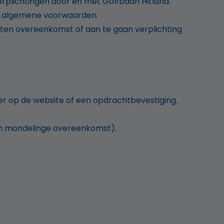
rplichtingen door en met Golfbaan Hitland.
e algemene voorwaarden.
iten overeenkomst of aan te gaan verplichting
ier op de website of een opdrachtbevestiging.
een mondelinge overeenkomst).