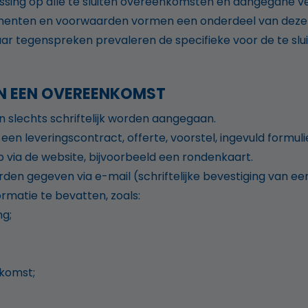
sing op alle te sluiten overeenkomsten en aangegane ve
glementen en voorwaarden vormen een onderdeel van dez
r tegenspreken prevaleren de specifieke voor de te slu
AN EEN OVEREENKOMST
slechts schriftelijk worden aangegaan.
een leveringscontract, offerte, voorstel, ingevuld formul
 via de website, bijvoorbeeld een rondenkaart.
rden gegeven via e-mail (schriftelijke bevestiging van 
rmatie te bevatten, zoals:
ng;
komst;