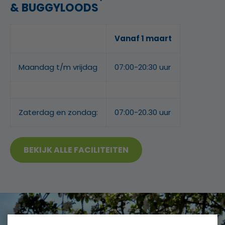
& BUGGYLOODS
Vanaf 1 maart
Maandag t/m vrijdag
07:00-20:30 uur
Zaterdag en zondag:
07:00-20.30 uur
BEKIJK ALLE FACILITEITEN