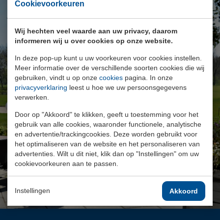
Cookievoorkeuren
ALLE FACILITEITEN OP ÉÉN
LOCATIE
Wij hechten veel waarde aan uw privacy, daarom
informeren wij u over cookies op onze website.
In deze pop-up kunt u uw voorkeuren voor cookies instellen.
Meer informatie over de verschillende soorten cookies die wij
gebruiken, vindt u op onze
cookies
pagina. In onze
Golfbaan Hitland is een openbare en complete
privacyverklaring
leest u hoe we uw persoonsgegevens
golfaccommodatie met diverse faciliteiten.
verwerken.
Gewoon gezellig en gastvrij: iedereen is welkom bij
Door op "Akkoord" te klikken, geeft u toestemming voor het
Hitland.
gebruik van alle cookies, waaronder functionele, analytische
en advertentie/trackingcookies. Deze worden gebruikt voor
het optimaliseren van de website en het personaliseren van
MEER INFORMATIE
advertenties. Wilt u dit niet, klik dan op "Instellingen" om uw
cookievoorkeuren aan te passen.
Instellingen
Akkoord