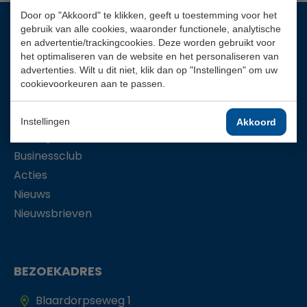
Door op "Akkoord" te klikken, geeft u toestemming voor het
gebruik van alle cookies, waaronder functionele, analytische
en advertentie/trackingcookies. Deze worden gebruikt voor
MENU
het optimaliseren van de website en het personaliseren van
advertenties. Wilt u dit niet, klik dan op "Instellingen" om uw
Agenda
cookievoorkeuren aan te passen.
De baan
Tarieven
Instellingen
Akkoord
Arrangementen
Businessclub
Acties
Nieuws
Nieuwsbrieven
BEZOEKADRES
Blaardorpseweg 1