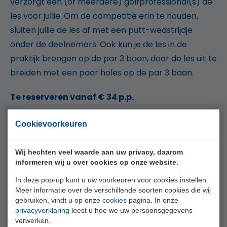
verzorgt één (of meerdere) golfprofessional(s) de
les voor jullie. Om de competitie erin te houden,
sluiten jullie de les af met een putt-wedstrijdje
onder de deelnemers. Ook kun je de les in de
praktijk brengen op de par 3 baan, door de les uit te
breiden met een paar holes op de par 3 baan.
Te reserveren vanaf € 34 p.p.
Geschikt voor zowel beginners als gevorderde
Cookievoorkeuren
golfers (offerte op maat)
1,5 uur instructies vanaf 8 personen
Wij hechten veel waarde aan uw privacy, daarom
Horeca arrangementen naar wens bij te boeken
informeren wij u over cookies op onze website.
In deze pop-up kunt u uw voorkeuren voor cookies instellen.
Een golfclinic is te reserveren vanaf 8 personen.
Meer informatie over de verschillende soorten cookies die wij
gebruiken, vindt u op onze
cookies
pagina. In onze
STUUR VOOR INFORMATIE EN
privacyverklaring
leest u hoe we uw persoonsgegevens
RESERVEREN EEN E-MAIL NAAR
verwerken.
INFO@XAVIERGOLFACADEMY.NL
.