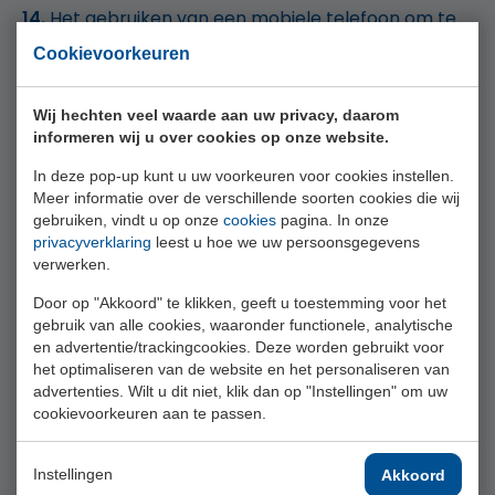
Het gebruiken van een mobiele telefoon om te
bellen of gebeld te worden op de
Cookievoorkeuren
golfbaan/oefenaccommodaties is toegestaan mits
hiermee geen overlast voor anderen ontstaat;
Wij hechten veel waarde aan uw privacy, daarom
informeren wij u over cookies op onze website.
Daar waar dit reglement niet in voorziet, beslist
de Marshal of andere door het Recreatieschap
In deze pop-up kunt u uw voorkeuren voor cookies instellen.
Meer informatie over de verschillende soorten cookies die wij
aangewezen personen. De Marshal en
gebruiken, vindt u op onze
cookies
pagina. In onze
functionarissen van het Recreatieschap zijn
privacyverklaring
leest u hoe we uw persoonsgegevens
bevoegd om bij overtredingen passende
verwerken.
maatregelen te nemen; eventueel kunnen zij het
Door op "Akkoord" te klikken, geeft u toestemming voor het
bespelen van de baan laten beëindigen;
gebruik van alle cookies, waaronder functionele, analytische
en advertentie/trackingcookies. Deze worden gebruikt voor
Aanwijzingen van een Marshal of andere door
het optimaliseren van de website en het personaliseren van
het Recreatieschap aangewezen personen dienen
advertenties. Wilt u dit niet, klik dan op "Instellingen" om uw
cookievoorkeuren aan te passen.
stipt te worden opgevolgd. Deze functionarissen
kunnen zich legitimeren;
Instellingen
Akkoord
Het Recreatieschap is voor directe en indirecte