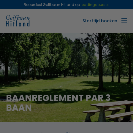
Beoordeel Golfbaan Hitland op
leadingcourses
Starttijd boeken
BAANREGLEMENT PAR 3
BAAN