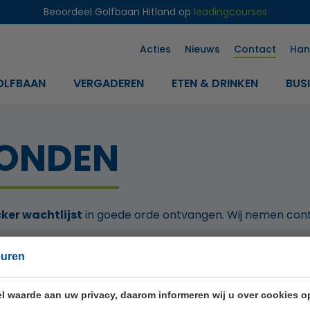
Beoordeel Golfbaan Hitland op
leadingcourses
Acties
Nieuws
Contact
Han
OLFBAAN
VERGADEREN
ETEN & DRINKEN
BUS
ZONDEN
cker wachtlijst
in goede orde ontvangen. Wij nemen contac
euren
l waarde aan uw privacy, daarom informeren wij u over cookies o