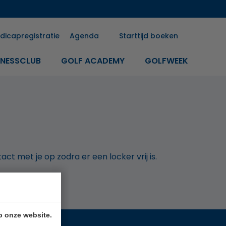
dicapregistratie
Agenda
Starttijd boeken
INESSCLUB
GOLF ACADEMY
GOLFWEEK
t met je op zodra er een locker vrij is.
p onze website.