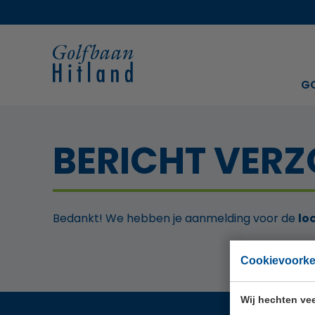
G
BERICHT VER
Bedankt! We hebben je aanmelding voor de
lo
Cookievoork
Wij hechten vee