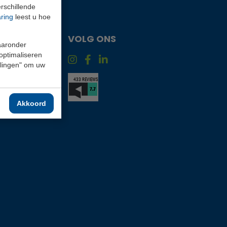
rschillende
aring
leest u hoe
VOLG ONS
waaronder
 optimaliseren
9.30 uur
ellingen" om uw
9.30 uur
9.30 uur
Akkoord