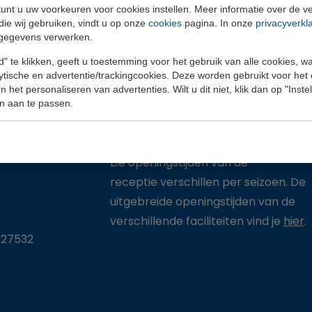
unt u uw voorkeuren voor cookies instellen. Meer informatie over de ve
die wij gebruiken, vindt u op onze
cookies
pagina. In onze
privacyverkl
gegevens verwerken.
OPENINGSTIJDEN
" te klikken, geeft u toestemming voor het gebruik van alle cookies, 
lytische en advertentie/trackingcookies. Deze worden gebruikt voor het
 1
Maandag t/m vrijdag:
09:00-1
 het personaliseren van advertenties. Wilt u dit niet, klik dan op "Inst
n den
Zaterdag:
09:00-1
n aan te passen.
Zondag:
09:00-1
De openingstijden van de
receptie verschillen per seizoen. De
uitgebreide openingstijden van de
verschillende faciliteiten vind je
hier
.
27532