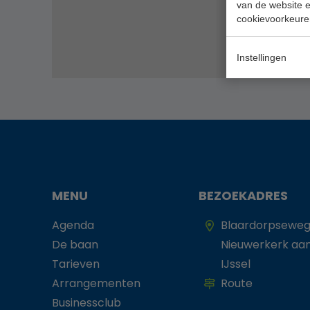
van de website en
cookievoorkeure
Instellingen
MENU
BEZOEKADRES
Agenda
Blaardorpseweg
De baan
Nieuwerkerk aa
Tarieven
IJssel
Arrangementen
Route
Businessclub