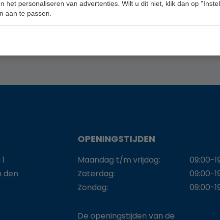
 het personaliseren van advertenties. Wilt u dit niet, klik dan op "Inst
n aan te passen.
OPENINGSTIJDEN
 1
Maandag t/m vrijdag:
09:00-1
n den
Zaterdag:
09:00-1
Zondag:
09:00-1
De openingstijden van de