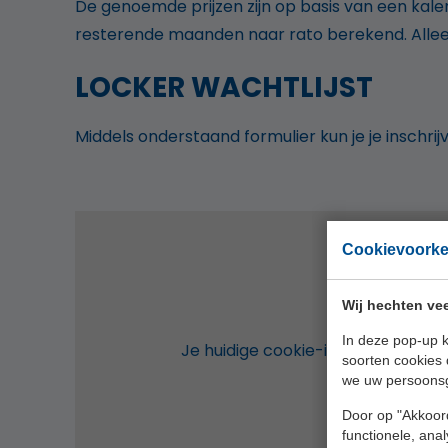
De genoemde prijzen zijn op basis van een kale
resterende maanden naar rato berekend. Alle
LOCKER WACHTLIJST
Middels onderstaand formulier kun je je inschri
Cookievoork
Wij hechten vee
In deze pop-up k
Je huidige cookie-instellingen blo
soorten cookies 
we uw persoons
Door op "Akkoord
functionele, ana