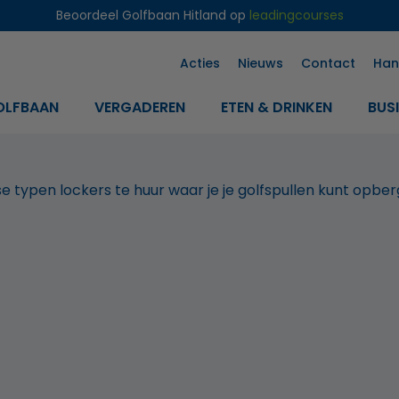
Beoordeel Golfbaan Hitland op
leadingcourses
Acties
Nieuws
Contact
Han
OLFBAAN
VERGADEREN
ETEN & DRINKEN
BUS
se typen lockers te huur waar je je golfspullen kunt opber