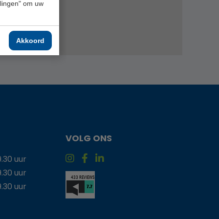
ellingen" om uw
Akkoord
VOLG ONS
9.30 uur
9.30 uur
9.30 uur