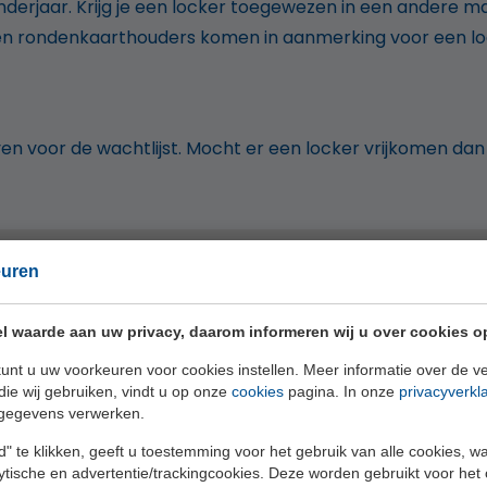
nderjaar. Krijg je een locker toegewezen in een andere m
en rondenkaarthouders komen in aanmerking voor een lo
jven voor de wachtlijst. Mocht er een locker vrijkomen dan
euren
l waarde aan uw privacy, daarom informeren wij u over cookies o
unt u uw voorkeuren voor cookies instellen. Meer informatie over de ve
kkeren dit onderdeel. Pas je cookie-instellingen aan om to
die wij gebruiken, vindt u op onze
cookies
pagina. In onze
privacyverkl
gegevens verwerken.
COOKIE-INSTELLINGEN WIJZIGEN
" te klikken, geeft u toestemming voor het gebruik van alle cookies, 
lytische en advertentie/trackingcookies. Deze worden gebruikt voor het