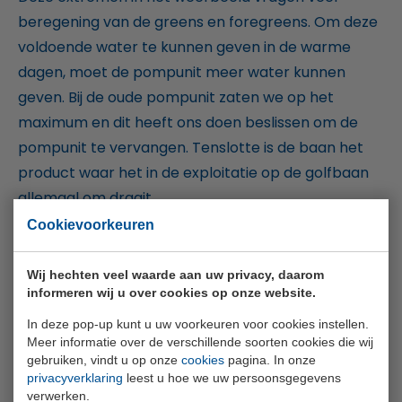
beregening van de greens en foregreens. Om deze
voldoende water te kunnen geven in de warme
dagen, moet de pompunit meer water kunnen
geven. Bij de oude pompunit zaten we op het
maximum en dit heeft ons doen beslissen om de
pompunit te vervangen. Tenslotte is de baan het
product waar het in de exploitatie op de golfbaan
allemaal om draait.
Cookievoorkeuren
Hitland is trots op de gerenoveerde
beregeningsinstallatie en de nieuwe pompunit. De
Wij hechten veel waarde aan uw privacy, daarom
investeringen werpen zijn vruchten nu al af in deze
informeren wij u over cookies op onze website.
extreme warmte. De stress in het gras is vrij hoog
In deze pop-up kunt u uw voorkeuren voor cookies instellen.
met de huidige temperaturen en de aanhoudende
Meer informatie over de verschillende soorten cookies die wij
gebruiken, vindt u op onze
cookies
pagina. In onze
droogte. In deze “moeilijke” dagen qua onderhoud
privacyverklaring
leest u hoe we uw persoonsgegevens
hoeft de greenkeeper zich niet druk te maken of de
verwerken.