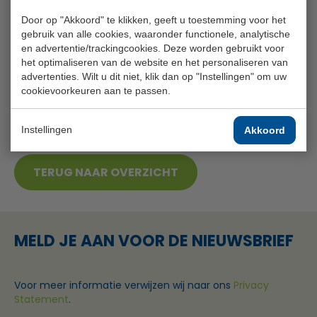
beregeningsinstallatie zijn werk goed doet.
Door op "Akkoord" te klikken, geeft u toestemming voor het
gebruik van alle cookies, waaronder functionele, analytische
Het is misschien een leuk weetje:
de gehele
en advertentie/trackingcookies. Deze worden gebruikt voor
het optimaliseren van de website en het personaliseren van
investering heeft een kleine € 120.000,--gekost.
advertenties. Wilt u dit niet, klik dan op "Instellingen" om uw
cookievoorkeuren aan te passen.
Instellingen
Akkoord
TERUG NAAR OVERZICHT
MELD JE AAN VOOR DE NIEUWSBRIEF
Voor meer informatie verwijzen wij naar ons
Privacy
Statement
.