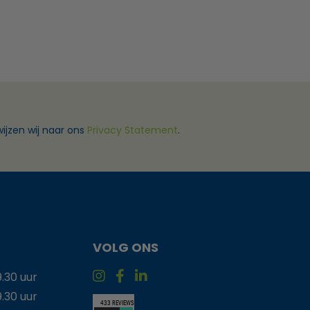
ijzen wij naar ons
Privacy Statement
.
VOLG ONS
9.30 uur
9.30 uur