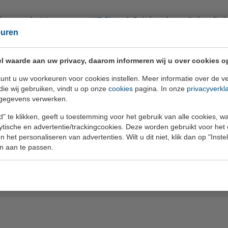
 jaar op het terras van HIT Eten & Drinken broedt, heeft
euren
1 februari is Golfbaan Hitland de trotse “adoptieouder” 
l waarde aan uw privacy, daarom informeren wij u over cookies o
erbindt Golfbaan Hitland zich aan Diergaarde Blijdorp. 
unt u uw voorkeuren voor cookies instellen. Meer informatie over de ve
dieren, evenals aan het herstel en behoud van de natuurli
die wij gebruiken, vindt u op onze
cookies
pagina. In onze
privacyverkl
gegevens verwerken.
et liefde voor het behoud en de kwaliteit van onze holes,
en aan de zorg voor de “holes” van deze bijzondere vossen
" te klikken, geeft u toestemming voor het gebruik van alle cookies, 
lytische en advertentie/trackingcookies. Deze worden gebruikt voor het
 het personaliseren van advertenties. Wilt u dit niet, klik dan op "Inst
ieren, verloten we tweemaal twee toegangstickets tot Di
n aan te passen.
 Hitland. Schrijf op onze post op
Facebook
of
Instagram
. In de volgende nieuwsbrief maken we de winnaars beken