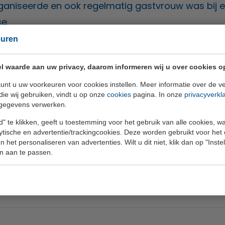
ganiseerde en ook regelmatig gastvrouw was bij 
e.
euren
ijf jaar lang assistente van de directeur van Daikin Nederl
l bezig met organiseren en plannen. Vanaf het moment d
l waarde aan uw privacy, daarom informeren wij u over cookies o
et me leuk de evenementen voor een golfbaan te organise
unt u uw voorkeuren voor cookies instellen. Meer informatie over de ve
j zag komen... en nog blijer toen ik hoorde dat ik de baan 
die wij gebruiken, vindt u op onze
cookies
pagina. In onze
privacyverkl
gegevens verwerken.
ntmanager. Ik heb nog veel te leren, maar ik kijk er enor
enten te organiseren.
" te klikken, geeft u toestemming voor het gebruik van alle cookies, 
lytische en advertentie/trackingcookies. Deze worden gebruikt voor het
 het personaliseren van advertenties. Wilt u dit niet, klik dan op "Inst
eren van een golfdag of bijvoorbeeld een vergadering met 
n aan te passen.
a
events@hitland.nl
.
fbaan Hitland! ⛳