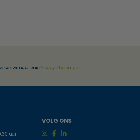
ijzen wij naar ons
Privacy Statement
.
VOLG ONS
9.30 uur