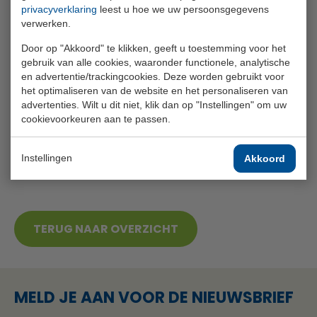
waarin we graag uitleggen bij welke
privacyverklaring
leest u hoe we uw persoonsgegevens
verwerken.
weersomstandigheden de baan bijvoorbeeld
tijdelijk of de gehele dag gesloten zal zijn, of onder
Door op "Akkoord" te klikken, geeft u toestemming voor het
gebruik van alle cookies, waaronder functionele, analytische
welke weersomstandigheden de wintergreens in
en advertentie/trackingcookies. Deze worden gebruikt voor
gebruik zijn.
het optimaliseren van de website en het personaliseren van
advertenties. Wilt u dit niet, klik dan op "Instellingen" om uw
cookievoorkeuren aan te passen.
Instellingen
Akkoord
TERUG NAAR OVERZICHT
MELD JE AAN VOOR DE NIEUWSBRIEF