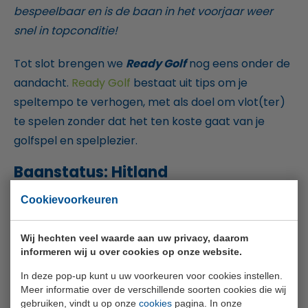
bespeelbaar en is de baan in het voorjaar weer
snel in topconditie!
Tot slot brengen we
Ready Golf
nog eens onder de
aandacht.
Ready Golf
bestaat uit tips om je
speltempo te verhogen, met als doel om vlot(ter)
te spelen zonder dat het ten koste gaat van je
golfspel en spelplezier.
Baanstatus: Hitland
winterreglement
Cookievoorkeuren
In de herfst en winter kunnen we te maken krijgen
met weersomstandigheden die gevolgen hebben
Wij hechten veel waarde aan uw privacy, daarom
informeren wij u over cookies op onze website.
voor de baan en baanstatus. Denk bijvoorbeeld aan
In deze pop-up kunt u uw voorkeuren voor cookies instellen.
wateroverlast, rijp, vorst en/of sneeuw. Daarom
Meer informatie over de verschillende soorten cookies die wij
hebben wij het
Hitland winterreglement
opgesteld,
gebruiken, vindt u op onze
cookies
pagina. In onze