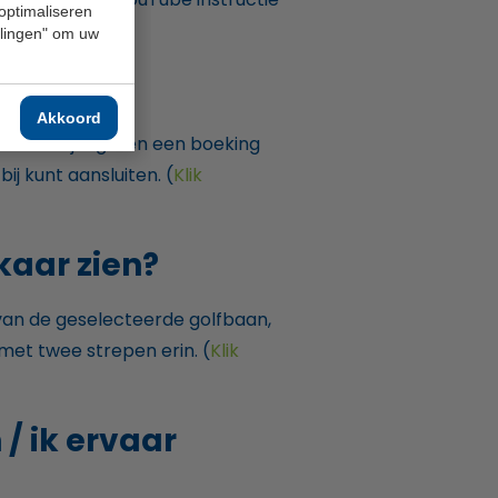
 optimaliseren
ellingen" om uw
n?
Akkoord
an. Hierbij is groen een boeking
ij kunt aansluiten. (
Klik
lkaar zien?
 van de geselecteerde golfbaan,
met twee strepen erin. (
Klik
/ ik ervaar