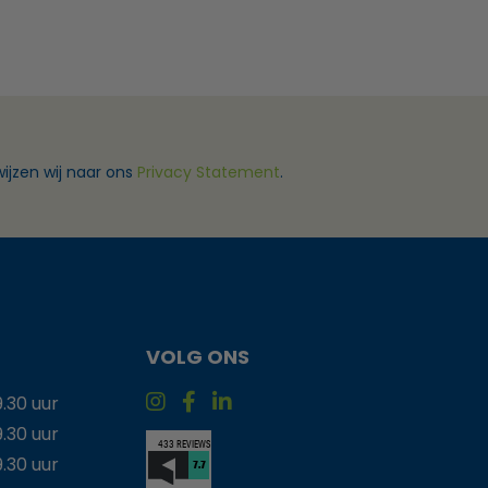
ijzen wij naar ons
Privacy Statement
.
VOLG ONS
9.30 uur
9.30 uur
9.30 uur