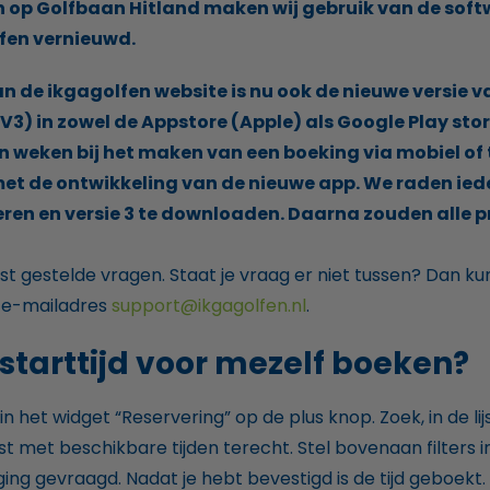
en op Golfbaan Hitland maken wij gebruik van de sof
lfen vernieuwd.
n de ikgagolfen website is nu ook de nieuwe versie v
(V3) in zowel de Appstore (Apple) als Google Play st
en weken bij het maken van een boeking via mobiel of
et de ontwikkeling van de nieuwe app. We raden ie
deren en versie 3 te downloaden. Daarna zouden alle
 gestelde vragen. Staat je vraag er niet tussen? Dan k
t e-mailadres
support@ikgagolfen.nl
.
 starttijd voor mezelf boeken?
k in het widget “Reservering” op de plus knop. Zoek, in de li
jst met beschikbare tijden terecht. Stel bovenaan filters in.
ng gevraagd. Nadat je hebt bevestigd is de tijd geboekt. 