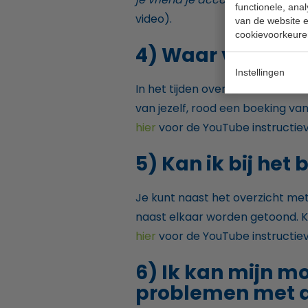
functionele, ana
video).
van de website en
cookievoorkeure
4) Waar vind ik d
Instellingen
In het tijden overzicht van de ba
van jezelf, rood een boeking van
hier
voor de YouTube instructiev
5) Kan ik bij het
Je kunt naast het overzicht met
naast elkaar worden getoond. Kl
hier
voor de YouTube instructiev
6) Ik kan mijn m
problemen met d