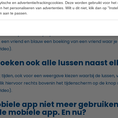
lytische en advertentie/trackingcookies. Deze worden gebruikt voor het
 het personaliseren van advertenties. Wilt u dit niet, klik dan op "Inst
n aan te passen.
e starttijden van mijn vriende
an waar je boekt zie je tijden in verschillende kleuren sta
 een vriend en blauw een boeking van een vriend waar je b
ideo).
 boeken ook alle lussen naast e
 tijden, ook voor een weergave kiezen waarbij de lussen,
ik hiervoor rechts bovenin het tijdenscherm op de knop 
ideo).
obiele app niet meer gebruiken 
e mobiele app. En nu?