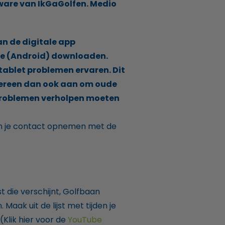
tware van IkGaGolfen. Medio
an de digitale app
ore (Android) downloaden.
 tablet problemen ervaren. Dit
dereen dan ook aan om oude
 problemen verholpen moeten
un je contact opnemen met de
jst die verschijnt, Golfbaan
 Maak uit de lijst met tijden je
(Klik hier voor de
YouTube