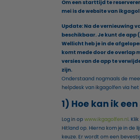
Om een starttijd te reserver
mei is de website van ikgago
Update: Na de vernieuwing va
beschikbaar. Je kunt de app 
Wellicht heb je in de afgelop
komt mede door de overlap m
versies van de app te verwij
zijn.
Onderstaand nogmaals de meest
helpdesk van ikgagolfen via he
1) Hoe kan ik een
Log in op
www.ikgagolfen.nl
. Kli
Hitland op. Hierna kom je in de li
keuze. Er wordt om een bevestigi