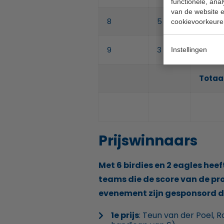
functionele, ana
van de website en
8
5
3
cookievoorkeure
9
3
3
Instellingen
Totaal
Prijswinnaars
Met 6 birdies en 2 eagles hee
teams die de score van de pro
evenement zijn gesponsord 
1e prijs
: Teun van der Poel, 