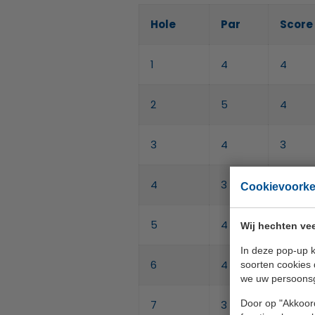
Hole
Par
Score 
1
4
4
2
5
4
3
4
3
4
3
3
Cookievoork
5
4
3
Wij hechten vee
In deze pop-up k
6
4
3
soorten cookies 
we uw persoons
Door op "Akkoord
7
3
3