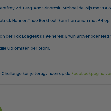
eoffrey v.d. Berg, Aad Srinarasit, Michael de Wijs met
+4
o
 Patrick Hennen,Theo Berkhout, Sam Karreman met
+4
op 
van der Tak
Longest drive heren
: Erwin Bravenboer
Near
alle uitkomsten per team.
o Challenge kun je terugvinden op de
Facebookpagina van