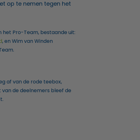
 het op te nemen tegen het
 het Pro-Team, bestaande uit:
d
, en Wim van Winden
o-Team.
g af van de rode teebox,
st van de deelnemers bleef de
t.