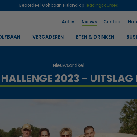
Beoordeel Golfbaan Hitland op
leadingcourses
Acties
Nieuws
Contact
Han
OLFBAAN
VERGADEREN
ETEN & DRINKEN
BUS
Nieuwsartikel
HALLENGE 2023 - UITSLAG