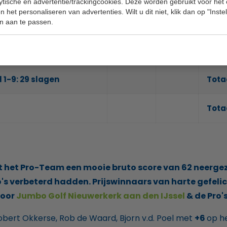
lytische en advertentie/trackingcookies. Deze worden gebruikt voor het
 het personaliseren van advertenties. Wilt u dit niet, klik dan op "Inst
17
4
4
n aan te passen.
18
4
5
 1-9:
29 slagen
Tota
Totaa
ft het Pro-Team een mooie bruto score van 62 neergeze
's verbeterd hadden. Prijswinnaars van harte gefelicit
door
Jumbo Golf Nieuwerkerk aan den IJssel
& de Pro'
Robert Okkerse, Rob de Waard, Bjorn v.d. Poel met
+6
op h