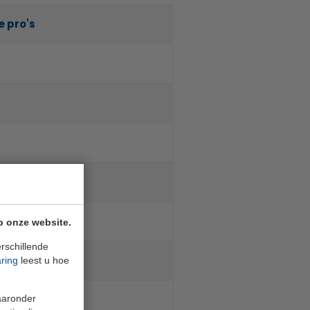
e pro's
p onze website.
rschillende
aring
leest u hoe
waaronder