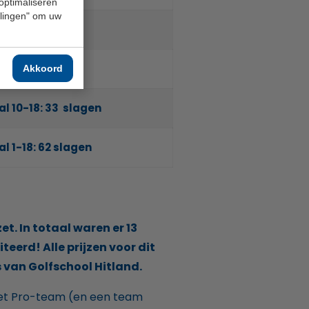
 optimaliseren
ellingen" om uw
Akkoord
al 10-18: 33 slagen
l 1-18: 62 slagen
t. In totaal waren er 13
eerd! Alle prijzen voor dit
s van Golfschool Hitland.
et Pro-team (en een team