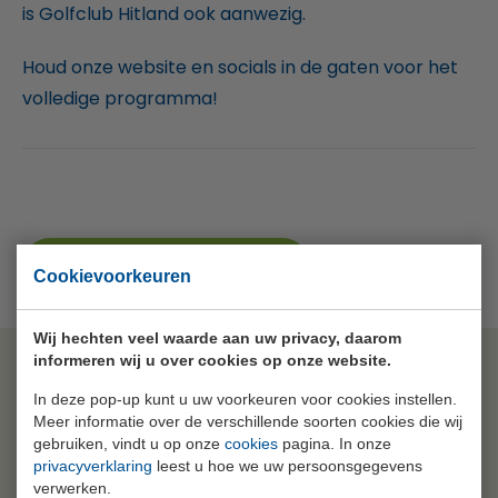
is Golfclub Hitland ook aanwezig.
Houd onze website en socials in de gaten voor het
volledige programma!
TERUG NAAR OVERZICHT
Cookievoorkeuren
Wij hechten veel waarde aan uw privacy, daarom
informeren wij u over cookies op onze website.
MELD JE AAN VOOR DE NIEUWSBRIEF
In deze pop-up kunt u uw voorkeuren voor cookies instellen.
Meer informatie over de verschillende soorten cookies die wij
Voor meer informatie verwijzen wij naar ons
Privacy
gebruiken, vindt u op onze
cookies
pagina. In onze
Statement
.
privacyverklaring
leest u hoe we uw persoonsgegevens
verwerken.