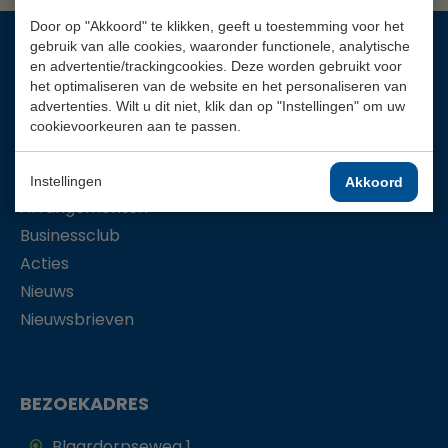
Door op "Akkoord" te klikken, geeft u toestemming voor het
gebruik van alle cookies, waaronder functionele, analytische
en advertentie/trackingcookies. Deze worden gebruikt voor
MENU
het optimaliseren van de website en het personaliseren van
advertenties. Wilt u dit niet, klik dan op "Instellingen" om uw
Agenda
cookievoorkeuren aan te passen.
De baan
Tarieven
Instellingen
Akkoord
Arrangementen
Businessclub
Acties
Nieuws
Nieuwsbrieven
BEZOEKADRES
Blaardorpseweg 1