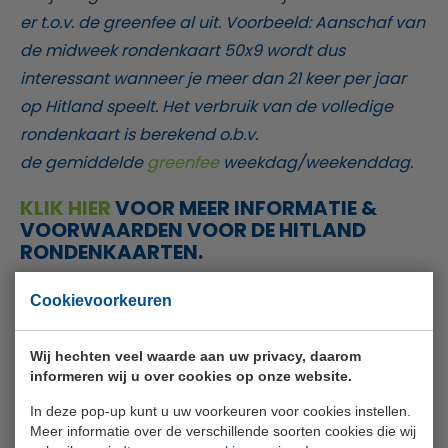
er t.o.v. de greenfee al uit. Voorbeeld: Aanschaf van
de midweek rondenkaart 50x9 wordt dus
interessant wanneer je meer dan 21 keer per jaar
op Hitland speelt. Het verbruik van de volledige
rondenkaart is berekend o.b.v.
de gemiddelde
greenfee
weekdag/weekenddag.
KLIK HIER
VOOR MEER INFORMATIE &
VOORWAARDEN VOOR DE HITLAND
RONDENKAARTEN.
Jeugd- & studenten jaarkaarten
Cookievoorkeuren
Alle
Wij hechten veel waarde aan uw privacy, daarom
Leeftijd
Tarief 2023
dagen
informeren wij u over cookies op onze website.
In deze pop-up kunt u uw voorkeuren voor cookies instellen.
Meer informatie over de verschillende soorten cookies die wij
Jeugd t/m 14
€ 225,-
Onbeperkt