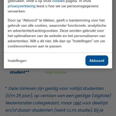
gebruiken, vindt u op onze
cookies
pagina. In onze
jaar
spelen
privacyverklaring
leest u hoe we uw persoonsgegevens
verwerken.
Jeugd 15 t/m
€ 330,-
Onbeperkt
Door op "Akkoord" te klikken, geeft u toestemming voor het
21 jaar
spelen
gebruik van alle cookies, waaronder functionele, analytische
en advertentie/trackingcookies. Deze worden gebruikt voor
het optimaliseren van de website en het personaliseren van
22 t/m 25
€ 425,-
Onbeperkt
advertenties. Wilt u dit niet, klik dan op "Instellingen" om uw
jaar
Student*
spelen
cookievoorkeuren aan te passen.
22 t/m 25
20% korting
Instellingen
Akkoord
jaar
Geen
op
rondenkaart
student**
naar keuze
*
Deze tarieven zijn geldig voor voltijd studenten
(t/m 25 jaar), op vertoon van een geldige (digitale)
Nederlandse collegekaart, maar
niet
voor deeltijd
en/of duaal-studenten (werk i.c.m. studie). Bij je