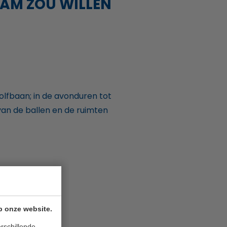
EAM ZOU WILLEN
olfbaan; in de avonduren tot
van de ballen en de ruimten
gen.
p onze website.
rschillende