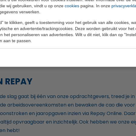
14 bruto per uur
die wij gebruiken, vindt u op onze
cookies
pagina. In onze
privacyverkl
gegevens verwerken.
N OPDRACHTGEVER
" te klikken, geeft u toestemming voor het gebruik van alle cookies, 
lytische en advertentie/trackingcookies. Deze worden gebruikt voor het
jke, openbare golfbaan met een fraaie ligging in het Ran
 het personaliseren van advertenties. Wilt u dit niet, klik dan op "Inst
creatiegebied Park Hitland. Er is een ruim aanbod van aan
n aan te passen.
 18 holes baan (NGF A-status), een qualifying 9 holes pa
, golfshop én golfclub op locatie en natuurlijk restaurant 
N REPAY
 slag gaat bij één van onze opdrachtgevers, treed je in 
n de arbeidsovereenkomsten en bewaken de cao die voor jo
loonstroken en jaaropgaven inzien via Repay Online. Daarn
altijd opvraagbaar en inzichtelijk. Ook hebben we onze e
gen hebt!