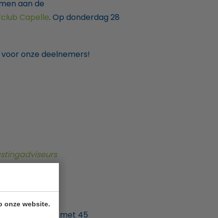
omen aan de
fclub Capelle
. Op donderdag 28
e voor onze deelnemers!
stingadviseurs
p onze website.
ende Advocaten
met 45