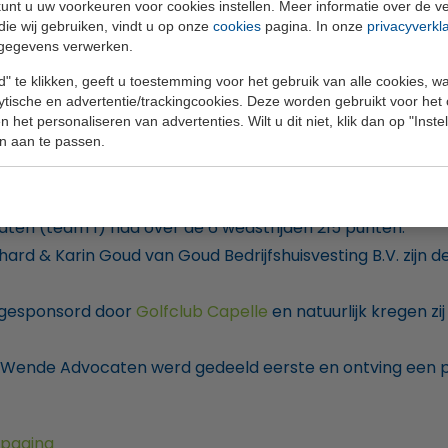
unt u uw voorkeuren voor cookies instellen. Meer informatie over de ve
die wij gebruiken, vindt u op onze
cookies
pagina. In onze
privacyverkl
gegevens verwerken.
sponsord door Goud Bedrijfshuisvesting B.V.
" te klikken, geeft u toestemming voor het gebruik van alle cookies, 
Bedrijvencompetitie 2023
lytische en advertentie/trackingcookies. Deze worden gebruikt voor het
 het personaliseren van advertenties. Wilt u dit niet, klik dan op "Inst
n aan te passen.
 (best of 5) was er een gelijke stand van 189 punten.(2 t
 over de 6 wedstrijden 217 punten.
ten (team 1) had over de 6 wedstrijden 215 punten.
ard & Karin Goud van Goud Bedrijfshuisvesting B.V. zijn d
t gesponsord door
Golfclub Capelle
en natuurlijk kregen z
r Wende Advocaten werd gedeeld eerste
en ontving een 
 pagina