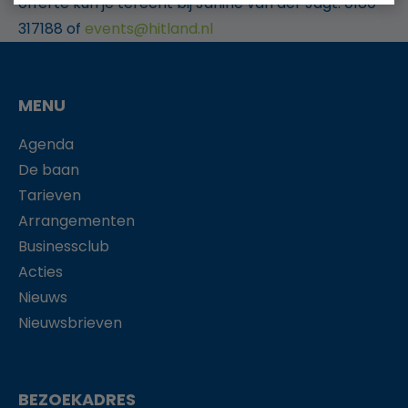
offerte kun je terecht bij Janine van der Jagt: 0180-
317188 of
events@hitland.nl
MENU
Agenda
De baan
Tarieven
Arrangementen
Businessclub
Acties
Nieuws
Nieuwsbrieven
BEZOEKADRES