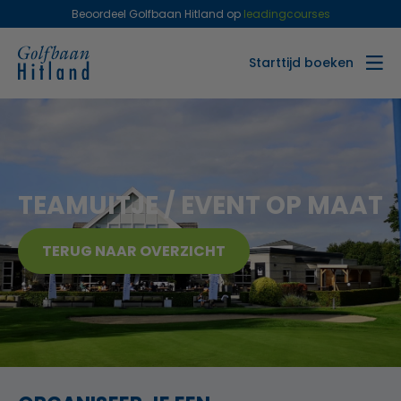
Beoordeel Golfbaan Hitland op
leadingcourses
Starttijd boeken
TEAMUITJE / EVENT OP MAAT
TERUG NAAR OVERZICHT