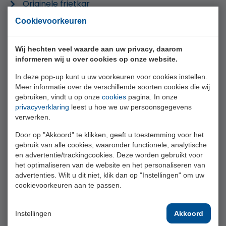
Originele frietkar
Catering in de baan, bijvoorbeeld oesters, allerlei
Cookievoorkeuren
hapjes, diverse dranken
Hole in One Challenge (diverse mogelijkheden)
Wij hechten veel waarde aan uw privacy, daarom
Ik Hou van Holland spel tijdens het diner
informeren wij u over cookies op onze website.
In deze pop-up kunt u uw voorkeuren voor cookies instellen.
COMBINEER DE GOLFDAG MET:
Meer informatie over de verschillende soorten cookies die wij
Golfclinic arrangement
gebruiken, vindt u op onze
cookies
pagina. In onze
privacyverklaring
leest u hoe we uw persoonsgegevens
Personeelsuitje of teambuilding
verwerken.
Vergaderarrangementen
Door op "Akkoord" te klikken, geeft u toestemming voor het
Nachtgolf arrangement
gebruik van alle cookies, waaronder functionele, analytische
Footgolf arrangement (van april t/m
en advertentie/trackingcookies. Deze worden gebruikt voor
het optimaliseren van de website en het personaliseren van
september mogelijk)
advertenties. Wilt u dit niet, klik dan op "Instellingen" om uw
cookievoorkeuren aan te passen.
MEER INFORMATIE
Voor meer informatie en het aanvragen van een
Instellingen
Akkoord