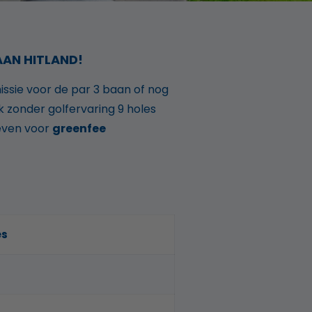
AAN HITLAND!
ssie voor de par 3 baan of nog
k zonder golfervaring 9 holes
ieven voor
greenfee
es