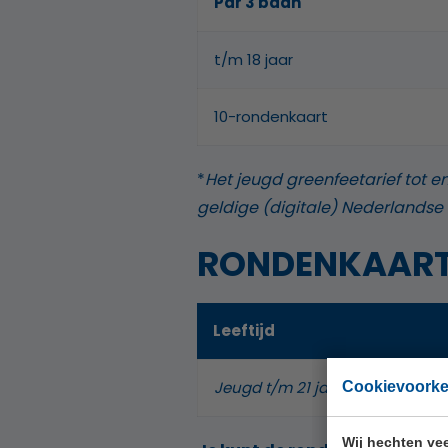
Par 3 baan
t/m 18 jaar
10-rondenkaart
*
Het jeugd greenfeetarief tot en
geldige (digitale) Nederlandse
RONDENKAAR
Leeftijd
Jeugd t/m 21 jaar
Cookievoork
Wij hechten vee