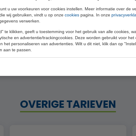
ineren met het lidmaatschap van de Golfclub, meer 
unt u uw voorkeuren voor cookies instellen. Meer informatie over de ve
die wij gebruiken, vindt u op onze
cookies
pagina. In onze
privacyverkl
gegevens verwerken.
" te klikken, geeft u toestemming voor het gebruik van alle cookies, 
 voltijd studenten (t/m 25 jaar), op vertoon van een geld
lytische en advertentie/trackingcookies. Deze worden gebruikt voor het
 het personaliseren van advertenties. Wilt u dit niet, klik dan op "Inst
ltijd en/of duaal-studenten (werk i.c.m. studie). Bij je 
n aan te passen.
 de leeftijd van 22 t/m 25 jaar op vertoon van een geldige 
OVERIGE TARIEVEN