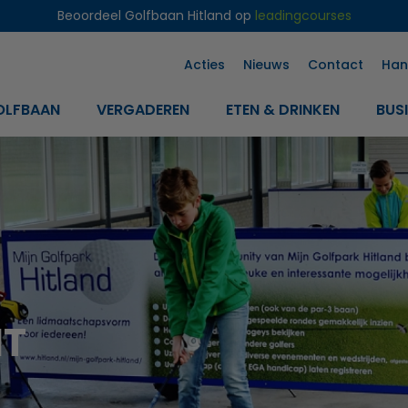
Beoordeel Golfbaan Hitland op
leadingcourses
Acties
Nieuws
Contact
Han
OLFBAAN
VERGADEREN
ETEN & DRINKEN
BUS
NT