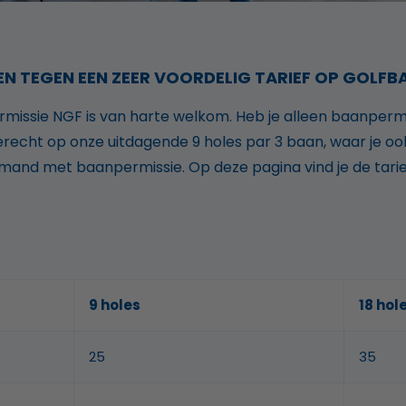
EN TEGEN EEN ZEER VOORDELIG TARIEF OP GOLFB
issie NGF is van harte welkom. Heb je alleen baanpermi
erecht op onze uitdagende 9 holes par 3 baan, waar je oo
iemand met baanpermissie. Op deze pagina vind je de tar
6
9 holes
18 hol
25
35