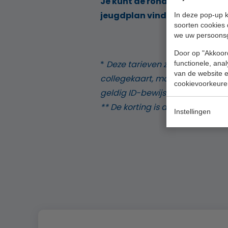
Je kunt de rondenkaart comb
jeugdplan vind je
hier
.
In deze pop-up k
soorten cookies 
we uw persoons
Door op "Akkoord
*
Deze tarieven zijn geldig voor
functionele, ana
van de website en
collegekaart, maar
niet
voor dee
cookievoorkeure
geldig ID-bewijs.
** De korting is alleen geldig in
Instellingen