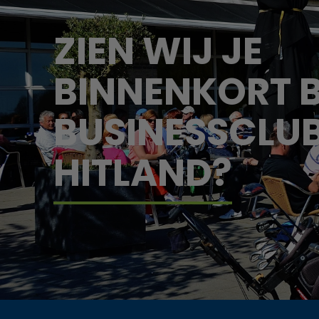
ZIEN WIJ JE
BINNENKORT B
BUSINESSCLU
HITLAND?