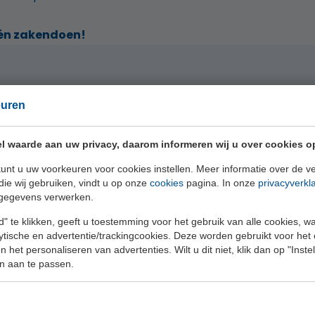
n én zakendoen!
euren
Vanaf € 1.200,- per jaa
l waarde aan uw privacy, daarom informeren wij u over cookies o
BEDRIJF
unt u uw voorkeuren voor cookies instellen. Meer informatie over de ve
die wij gebruiken, vindt u op onze
cookies
pagina. In onze
privacyverkl
gegevens verwerken.
- Golfen met collega’s e
" te klikken, geeft u toestemming voor het gebruik van alle cookies, 
lytische en advertentie/trackingcookies. Deze worden gebruikt voor het
- Waardevolle zakenrela
 het personaliseren van advertenties. Wilt u dit niet, klik dan op "Inst
n aan te passen.
- Meedoen aan de gezell
- Kosteloos vergaderen 